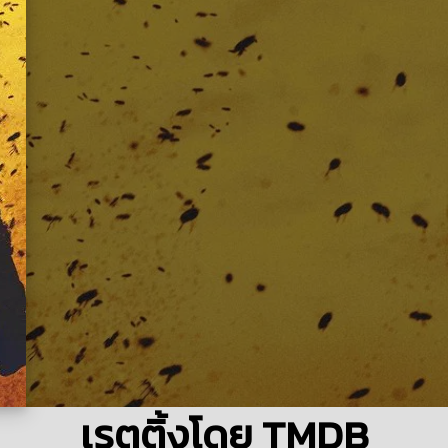
เรตติ้งโดย TMDB