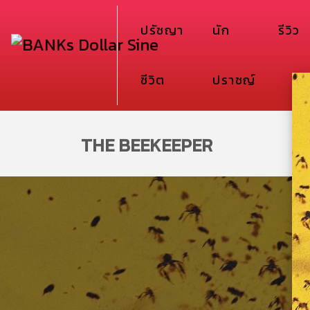
ปรัชญา
นัก
รีวิว
ชีวิต
ปราชญ์
THE BEEKEEPER