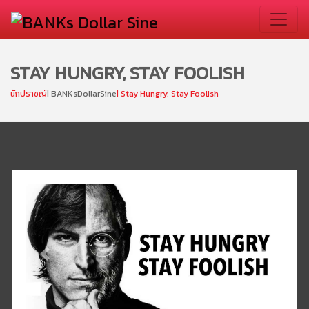
STAY HUNGRY, STAY FOOLISH
นักปราชญ์
| BANKsDollarSine
| Stay Hungry, Stay Foolish
Previous
Next