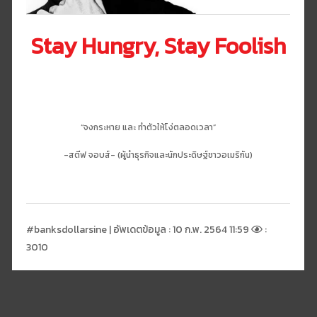
Stay Hungry, Stay Foolish
“จงกระหาย และ ทำตัวให้โง่ตลอดเวลา”
-สตีฟ จอบส์- (ผู้นำธุรกิจและนักประดิษฐ์ชาวอเมริกัน)
#banksdollarsine | อัพเดตข้อมูล : 10 ก.พ. 2564 11:59
:
3010